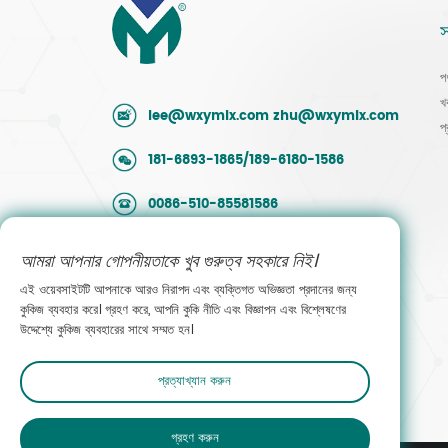
স
প
খ
lee@wxymlx.com
zhu@wxymlx.com
প
181-6893-1865/189-6180-1586
0086-510-85581586
নং 9, মেংকুন রোড, হুদাই ইন্ডাস্ট্রিয়াল পার্ক, বিনহু জেলা,
আমরা আপনার গোপনীয়তাকে খুব গুরুত্ব সহকারে নিই।
উক্সি, জিয়াংসু, চীন
এই ওয়েবসাইটটি আপনাকে আরও নিরাপদ এবং ব্যক্তিগত অভিজ্ঞতা প্রদানের জন্য
কুকিজ ব্যবহার করে। গ্রহণ করে, আপনি কুকি নীতি এবং বিজ্ঞাপন এবং বিশ্লেষণের
বিক্রয়ের সাথে যোগাযোগ করুন
উদ্দেশ্যে কুকিজ ব্যবহারের সাথে সম্মত হন।
প্রত্যাখ্যান করুন
গ্রহণ করুন