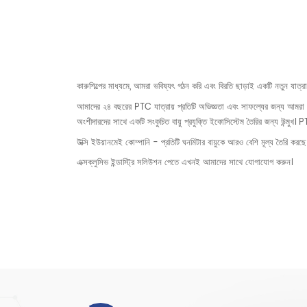
কারুশিল্পের মাধ্যমে, আমরা ভবিষ্যৎ গঠন করি এবং বিরতি ছাড়াই একটি নতুন যাত্রা
আমাদের ২৪ বছরের PTC যাত্রায় প্রতিটি অভিজ্ঞতা এবং সাফল্যের জন্য আমরা কৃতজ
অংশীদারদের সাথে একটি সংকুচিত বায়ু প্রযুক্তি ইকোসিস্টেম তৈরির জন্য উন্ম
উক্সি ইউয়ানমেই কোম্পানি - প্রতিটি ঘনমিটার বায়ুকে আরও বেশি মূল্য তৈরি করছে
এক্সক্লুসিভ ইন্ডাস্ট্রি সলিউশন পেতে এখনই আমাদের সাথে যোগাযোগ করুন।