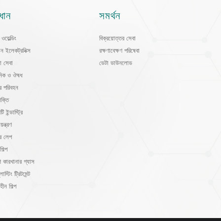
ধান
সমর্থন
ওয়েল্ডিং
বিক্রয়োত্তর সেবা
শন ইলেকট্রনিক্স
রক্ষণাবেক্ষণ পরিষেবা
া সেবা
ডেটা ডাউনলোড
়নিক ও ঔষধ
র পরিবহন
ক্তি
 ইন্ডাস্ট্রি
য়ন্ত্রণ
র লেপ
শিল্প
 কারখানার গ্যাস
্লাস্টিং ট্রিটমেন্ট
হীন শিল্প