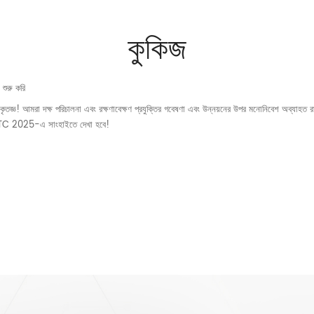
কুকিজ
 শুরু করি
্ঞ! আমরা দক্ষ পরিচালনা এবং রক্ষণাবেক্ষণ প্রযুক্তির গবেষণা এবং উন্নয়নের উপর মনোনিবেশ অব্যাহত রাখব
ুখ। PTC 2025-এ সাংহাইতে দেখা হবে!