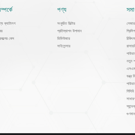
ম্পর্কে
পণ্য
সমা
ণ্য ক্যাটালগ
সংকুচিত ফিল্টার
লেজার 
বর
প্রতিস্থাপন উপাদান
প্রিসি
্রকল্পের কেস
ডিফিউজার
চিকিৎস
সাইলেন্সার
রাসায
পাউডা
নতুন শ
এসএমটি
যন্ত্র নি
পাউডা
পিসিবি 
সাধারণ
স্যান্ডব
গুণমান