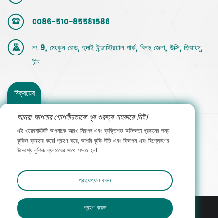
0086-510-85581586
নং 9, মেংকুন রোড, হুদাই ইন্ডাস্ট্রিয়াল পার্ক, বিনহু জেলা, উক্সি, জিয়াংসু,
চীন
বিক্রয়ের
সাথে
আমরা আপনার গোপনীয়তাকে খুব গুরুত্ব সহকারে নিই।
এই ওয়েবসাইটটি আপনাকে আরও নিরাপদ এবং ব্যক্তিগত অভিজ্ঞতা প্রদানের জন্য
যোগাযোগ
কুকিজ ব্যবহার করে। গ্রহণ করে, আপনি কুকি নীতি এবং বিজ্ঞাপন এবং বিশ্লেষণের
উদ্দেশ্যে কুকিজ ব্যবহারের সাথে সম্মত হন।
করুন
প্রত্যাখ্যান করুন
গ্রহণ করুন