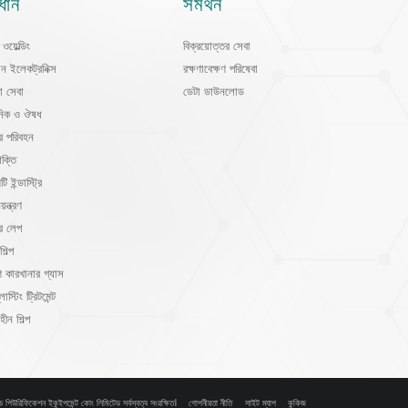
ধান
সমর্থন
ওয়েল্ডিং
বিক্রয়োত্তর সেবা
শন ইলেকট্রনিক্স
রক্ষণাবেক্ষণ পরিষেবা
া সেবা
ডেটা ডাউনলোড
়নিক ও ঔষধ
র পরিবহন
ক্তি
 ইন্ডাস্ট্রি
য়ন্ত্রণ
র লেপ
শিল্প
 কারখানার গ্যাস
্লাস্টিং ট্রিটমেন্ট
হীন শিল্প
্ড পিউরিফিকেশন ইকুইপমেন্ট কোং লিমিটেড সর্বস্বত্ব সংরক্ষিত।
গোপনীয়তা নীতি
সাইট ম্যাপ
কুকিজ