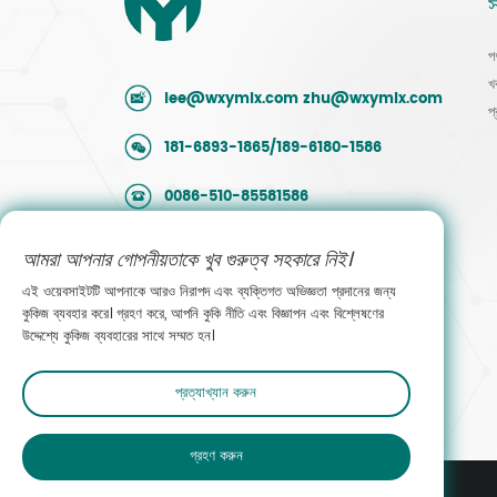
স
প
খ
lee@wxymlx.com
zhu@wxymlx.com
প
181-6893-1865/189-6180-1586
0086-510-85581586
নং 9, মেংকুন রোড, হুদাই ইন্ডাস্ট্রিয়াল পার্ক, বিনহু জেলা,
আমরা আপনার গোপনীয়তাকে খুব গুরুত্ব সহকারে নিই।
উক্সি, জিয়াংসু, চীন
এই ওয়েবসাইটটি আপনাকে আরও নিরাপদ এবং ব্যক্তিগত অভিজ্ঞতা প্রদানের জন্য
কুকিজ ব্যবহার করে। গ্রহণ করে, আপনি কুকি নীতি এবং বিজ্ঞাপন এবং বিশ্লেষণের
বিক্রয়ের সাথে যোগাযোগ করুন
উদ্দেশ্যে কুকিজ ব্যবহারের সাথে সম্মত হন।
প্রত্যাখ্যান করুন
গ্রহণ করুন