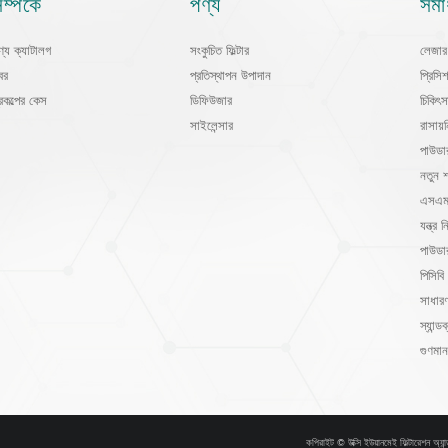
ম্পর্কে
পণ্য
সমা
ণ্য ক্যাটালগ
সংকুচিত ফিল্টার
লেজার 
বর
প্রতিস্থাপন উপাদান
প্রিসি
্রকল্পের কেস
ডিফিউজার
চিকিৎস
সাইলেন্সার
রাসায
পাউডা
নতুন শ
এসএমটি
যন্ত্র নি
পাউডা
পিসিবি 
সাধারণ
স্যান্ডব
গুণমান
কপিরাইট © উক্সি ইউয়ানমেই ফিল্টারেশন অ্যান