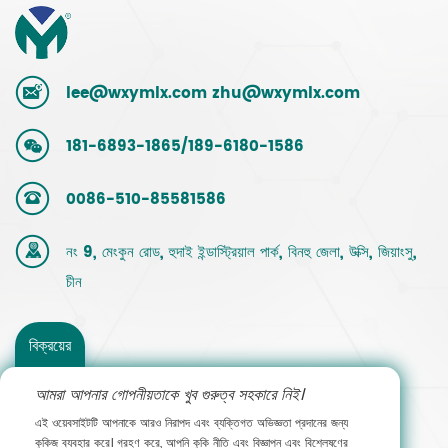
lee@wxymlx.com
zhu@wxymlx.com
181-6893-1865/189-6180-1586
0086-510-85581586
নং 9, মেংকুন রোড, হুদাই ইন্ডাস্ট্রিয়াল পার্ক, বিনহু জেলা, উক্সি, জিয়াংসু,
চীন
বিক্রয়ের
সাথে
আমরা আপনার গোপনীয়তাকে খুব গুরুত্ব সহকারে নিই।
এই ওয়েবসাইটটি আপনাকে আরও নিরাপদ এবং ব্যক্তিগত অভিজ্ঞতা প্রদানের জন্য
যোগাযোগ
কুকিজ ব্যবহার করে। গ্রহণ করে, আপনি কুকি নীতি এবং বিজ্ঞাপন এবং বিশ্লেষণের