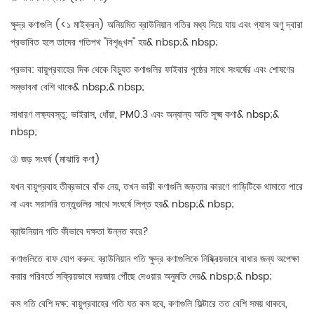
ক্ষুদ্র কণাগুলি (<১ মাইক্রন) অনিয়মিত ব্রাউনিয়ান গতির মধ্য দিয়ে যায় এবং গ্যাস অণু দ্বারা
প্রভাবিত হলে তাদের গতিপথ "বিশৃঙ্খল" হয়& nbsp;& nbsp;
প্রভাব: বায়ুপ্রবাহের দিক থেকে বিচ্যুত কণাগুলির ফাইবার পৃষ্ঠের সাথে সংঘর্ষের এবং শোষণের
সম্ভাবনা বেশি থাকে& nbsp;& nbsp;
সাধারণ লক্ষ্যবস্তু: ভাইরাস, ধোঁয়া, PM0.3 এবং অন্যান্য অতি সূক্ষ্ম কণা& nbsp;&
nbsp;
③ জড় সংঘর্ষ (মাঝারি কণা)
যখন বায়ুপ্রবাহ তীব্রভাবে বাঁক নেয়, তখন ভারী কণাগুলি জড়তার কারণে গাড়িটিকে থামাতে পারে
না এবং সরাসরি তন্তুগুলির সাথে সংঘর্ষে লিপ্ত হয়& nbsp;& nbsp;
ব্রাউনিয়ান গতি কীভাবে দক্ষতা উন্নত করে?
কণাগুলিতে বাফ যোগ করুন: ব্রাউনিয়ান গতি ক্ষুদ্র কণাগুলিকে নিষ্ক্রিয়ভাবে বাধার জন্য অপেক্ষা
করার পরিবর্তে সক্রিয়ভাবে দরজায় পৌঁছে দেওয়ার অনুমতি দেয়& nbsp;& nbsp;
কম গতি বেশি দক্ষ: বায়ুপ্রবাহের গতি যত কম হবে, কণাগুলি ফিল্টারে তত বেশি সময় থাকবে,