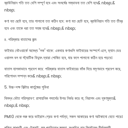
ব্রাউনিয়ান গতি তত বেশি সম্পূর্ণ হবে এবং সংঘর্ষের সম্ভাবনা তত বেশি হবে& nbsp;&
nbsp;
কণা যত ছোট হবে, তার পালানো তত কঠিন হবে: কণা যত ছোট হবে, ব্রাউনিয়ান গতি তত তীব্র
হবে এবং তাকে ধরা তত সহজ হবে& nbsp;& nbsp;
৪. পরিষ্কার বাতাসের জন্ম
ফাইবার নেটওয়ার্কে অমেধ্য "লক" থাকে: একবার কণাগুলি ফাইবারের সংস্পর্শে এলে, ভ্যান ডের
ওয়ালস বল বা স্ট্যাটিক বিদ্যুৎ দ্বারা শোষিত হবে, যার ফলে পালানো কঠিন হয়ে পড়বে।
বাতাস হালকাভাবে প্রবেশ করে: পরিষ্কার বাতাস ফাইবারের ফাঁক দিয়ে মসৃণভাবে প্রবেশ করে,
পরিশোধন সম্পন্ন করে& nbsp;& nbsp;
5. উচ্চ-দক্ষ ফিল্টার কার্তুজের সুবিধা
বিশুদ্ধ ভৌত পরিস্রাবণ: রাসায়নিক পদার্থের উপর নির্ভর করে না, নিরাপদ এবং দূষণমুক্ত&
nbsp;& nbsp;
PM10 থেকে শুরু করে ভাইরাস গ্রেড কণা পর্যন্ত, সকল আকারের কণা আটকানো যেতে পারে।
শক্তি সাশ্রয়ী এবং টেকসই: কম প্রতিরোধ ক্ষমতা, সংকুচিত বায়ু সিস্টেমের দীর্ঘমেয়াদী