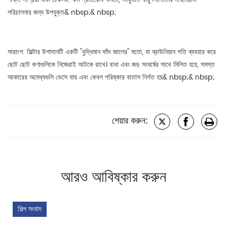
পরিচালনার জন্য উপযুক্ত& nbsp;& nbsp;
সারাংশ: ফিল্টার উপাদানটি একটি "বুদ্ধিমান ফাঁদ জালের" মতো, যা ব্রাউনিয়ান গতি ব্যবহার করে
ছোট ছোট কণাগুলিকে নিজেরাই আটকে রাখে। বাধা এবং জড় সংঘর্ষের সাথে মিলিত হয়ে, সমস্ত
আকারের অমেধ্যগুলি ভেসে যায় এবং কেবল পরিষ্কার বাতাস নির্গত হয়& nbsp;& nbsp;
শেয়ার করুন:
আরও আবিষ্কার করুন
শিল্প সংবাদ