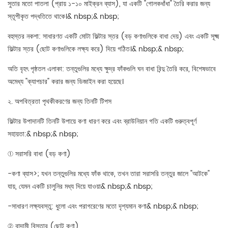
সুতার মতো পাতলা (প্রায় ১-১০ মাইক্রন ব্যাস), যা একটি "গোলকধাঁধা" তৈরি করার জন্য
স্তূপীকৃত পদ্ধতিতে থাকে।& nbsp;& nbsp;
বহুস্তর নকশা: সাধারণত একটি মোটা ফিল্টার স্তর (বড় কণাগুলিকে বাধা দেয়) এবং একটি সূক্ষ্ম
ফিল্টার স্তর (ছোট কণাগুলিকে লক্ষ্য করে) দিয়ে গঠিত।& nbsp;& nbsp;
অতি বৃহৎ পৃষ্ঠতল এলাকা: তন্তুগুলির মধ্যে ক্ষুদ্র ফাঁকগুলি ঘন বাধা বিন্দু তৈরি করে, বিশেষভাবে
অমেধ্য "ক্যাপচার" করার জন্য ডিজাইন করা হয়েছে।
২. অপবিত্রতা পৃথকীকরণের জন্য তিনটি টিপস
ফিল্টার উপাদানটি তিনটি উপায়ে কণা ধারণ করে এবং ব্রাউনিয়ান গতি একটি গুরুত্বপূর্ণ
সহায়তা:& nbsp;& nbsp;
① সরাসরি বাধা (বড় কণা)
-কণা ব্যাস>; যখন তন্তুগুলির মধ্যে ফাঁক থাকে, তখন তারা সরাসরি তন্তুর জালে "আটকে"
যায়, যেমন একটি চালুনির মধ্য দিয়ে যাওয়া& nbsp;& nbsp;
-সাধারণ লক্ষ্যবস্তু: ধুলো এবং পরাগরেণের মতো দৃশ্যমান কণা& nbsp;& nbsp;
② বাদামী বিস্তার (ছোট কণা)