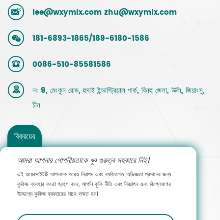
lee@wxymlx.com
zhu@wxymlx.com
181-6893-1865/189-6180-1586
0086-510-85581586
নং 9, মেংকুন রোড, হুদাই ইন্ডাস্ট্রিয়াল পার্ক, বিনহু জেলা, উক্সি, জিয়াংসু,
চীন
বিক্রয়ের
সাথে
আমরা আপনার গোপনীয়তাকে খুব গুরুত্ব সহকারে নিই।
এই ওয়েবসাইটটি আপনাকে আরও নিরাপদ এবং ব্যক্তিগত অভিজ্ঞতা প্রদানের জন্য
যোগাযোগ
কুকিজ ব্যবহার করে। গ্রহণ করে, আপনি কুকি নীতি এবং বিজ্ঞাপন এবং বিশ্লেষণের
উদ্দেশ্যে কুকিজ ব্যবহারের সাথে সম্মত হন।
করুন